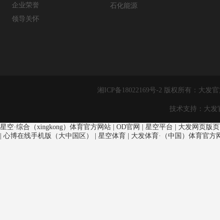
企业荣誉
石化能源
领导关怀
湘ICP备18022169号-2
版权所有：大发官
技术支持：大发
星空·综合（xingkong）体育官方网站
|
OD官网
|
星空平台
|
大发网页版页
|
心博在线手机版（大中国区）
|
星空体育
|
大发体育·（中国）体育官方