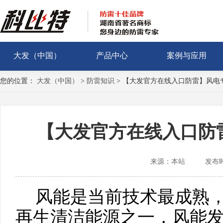
大发（中国）
产品中心
案例与应用
您的位置：
大发（中国）
>
防雷知识
>
【大发官方在线入口防雷】风电
【大发官方在线入口防
来源：本站
发布时间
风能是当前技术最成熟，
再生清洁能源之一，风能