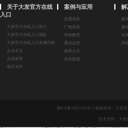
关于大发官方在线
案例与应用
解
入口
交通系统
建
大发官方在线入口简介
广电系统
通
大发官方在线入口团队
学校教育
光
大发官方在线入口发展历程
通信运营
风
企业文化
政府公共
企业荣誉
石化能源
领导关怀
湘ICP备18022169号-2
版权所有：大发官
技术支持：大发