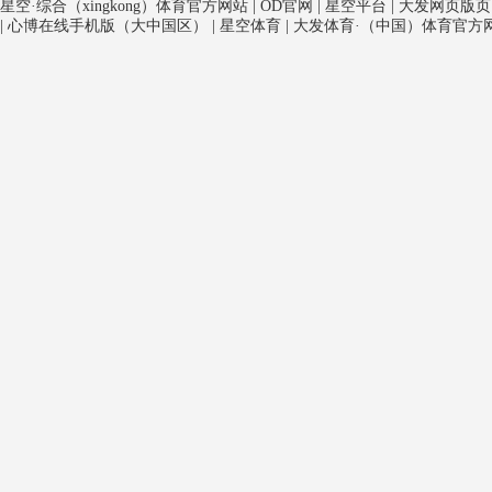
星空·综合（xingkong）体育官方网站
|
OD官网
|
星空平台
|
大发网页版页
|
心博在线手机版（大中国区）
|
星空体育
|
大发体育·（中国）体育官方