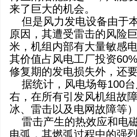
来了巨大的机会。
但是风力发电设备由于本
原因，其遭受雷击的风险巨
米，机组内部有大量敏感
其价值占风电工厂投资60
修复期的发电损失外，还
据统计，风电场每100台
右，在所有引发风机组故
冰、雷击以及电网故障等）
雷击产生的热效应和电磁
电弧，其燃弧过程中的强