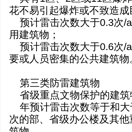
花不易引起爆炸或不致造成
预计雷击次数大于0.3次/
用建筑物；
预计雷击次数大于0.6次/
要或人员密集的公共建筑物
第三类防雷建筑物
省级重点文物保护的建筑
年预计雷击次数等于和大于0.
次的部、省级办公楼及其他
筑物。