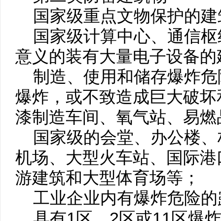
国家级重点文物保护的建
国家级计算中心、通信枢
意义的装有大量电子设备的
制造、使用和储存爆炸危
爆炸，或不致造成巨大破坏
漆制造车间、氧气站、易燃
国家级的会堂、办公楼、
机场、大型火车站、国际港
游建筑和大型体育场等；
工业企业内有爆炸危险的
具有1区、2区或11区爆