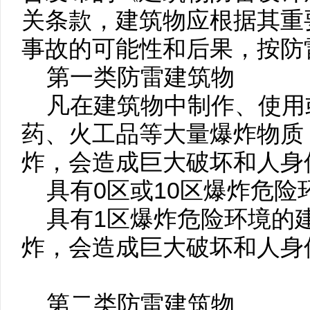
关条款，建筑物应根据其重
事故的可能性和后果，按防
第一类防雷建筑物
凡在建筑物中制作、使用
药、火工品等大量爆炸物质
炸，会造成巨大破坏和人身
具有0区或10区爆炸危险
具有1区爆炸危险环境的
炸，会造成巨大破坏和人身
第二类防雷建筑物