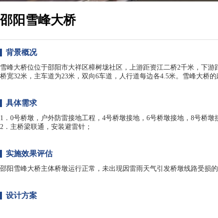
邵阳雪峰大桥
背景概况
雪峰大桥位位于邵阳市大祥区樟树垅社区，上游距资江二桥2千米，下游距西
桥宽32米，主车道为23米，双向6车道，人行道每边各4.5米。雪峰大桥
具体需求
1．0号桥墩，户外防雷接地工程，4号桥墩接地，6号桥墩接地，8号桥墩
2．主桥梁联通，安装避雷针；
实施效果评估
邵阳雪峰大桥主体桥墩运行正常，未出现因雷雨天气引发桥墩线路受损的
设计方案