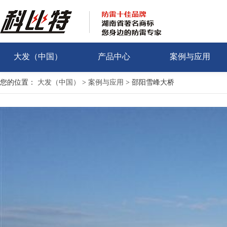
大发（中国）
产品中心
案例与应用
您的位置：
大发（中国）
>
案例与应用
>
邵阳雪峰大桥