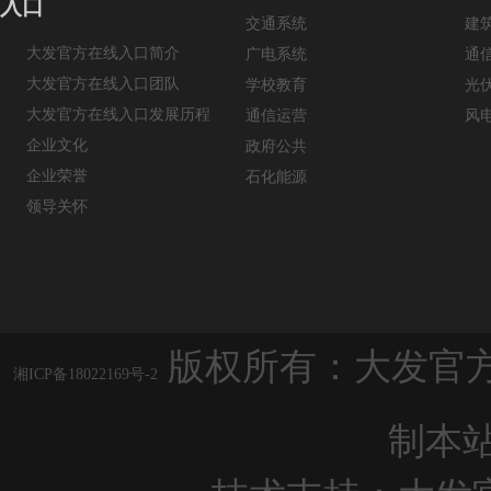
入口
交通系统
建
大发官方在线入口简介
广电系统
通
大发官方在线入口团队
学校教育
光
大发官方在线入口发展历程
通信运营
风
企业文化
政府公共
企业荣誉
石化能源
领导关怀
版权所有：大发官
湘ICP备18022169号-2
制本