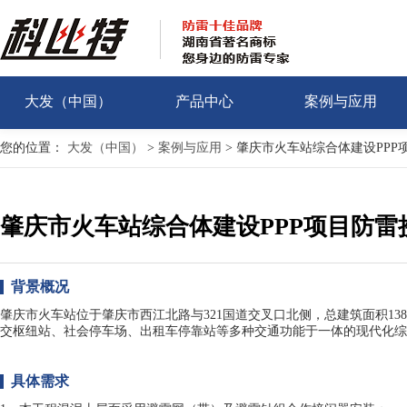
大发（中国）
产品中心
案例与应用
您的位置：
大发（中国）
>
案例与应用
>
肇庆市火车站综合体建设PPP
肇庆市火车站综合体建设PPP项目防雷
背景概况
肇庆市火车站位于肇庆市西江北路与321国道交叉口北侧，总建筑面积138
交枢纽站、社会停车场、出租车停靠站等多种交通功能于一体的现代化综
具体需求