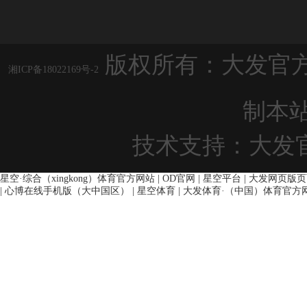
版权所有：大发官
湘ICP备18022169号-2
制本
技术支持：大发
星空·综合（xingkong）体育官方网站
|
OD官网
|
星空平台
|
大发网页版页
|
心博在线手机版（大中国区）
|
星空体育
|
大发体育·（中国）体育官方