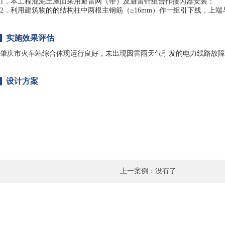
1．本工程混泥土屋面采用避雷网（带）及避雷针组合作接闪器安装；
2
．利用建筑物的的结构柱中两根主钢筋（≥16mm）作一组引下线，上
实施效果评估
肇庆市火车站综合体现运行良好，未出现因雷雨天气引发的电力线路故障
设计方案
上一案例：没有了