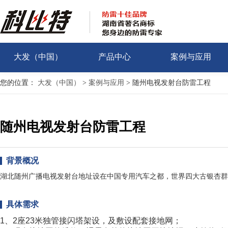
大发（中国）
产品中心
案例与应用
您的位置：
大发（中国）
>
案例与应用
>
随州电视发射台防雷工程
随州电视发射台防雷工程
背景概况
湖北随州广播电视发射台地址设在中国专用汽车之都，世界四大古银杏群落之
具体需求
1、2座23米独管接闪塔架设，及敷设配套接地网；