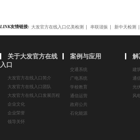
LINK
友情链接:
大发官方在线入口亿美检测
串联谐振
新中天检测
关于大发官方在线
案例与应用
解
入口
交通系统
建
大发官方在线入口简介
广电系统
通
大发官方在线入口团队
学校教育
光
大发官方在线入口发展历程
通信运营
风
企业文化
政府公共
企业荣誉
石化能源
领导关怀