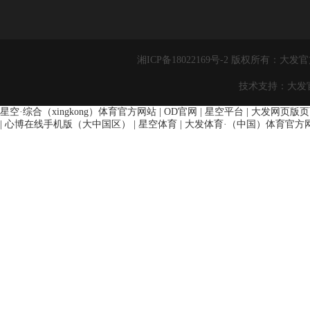
湘ICP备18022169号-2
版权所有：大发官
技术支持：大发
星空·综合（xingkong）体育官方网站
|
OD官网
|
星空平台
|
大发网页版页
|
心博在线手机版（大中国区）
|
星空体育
|
大发体育·（中国）体育官方