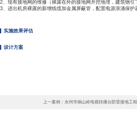
2、现有接地网的维修（裸露在外的接地网开挖地埋，建筑物引
3、进出机房裸露的新增线缆加金属屏蔽管，配置电源浪涌保护
实施效果评估
设计方案
上一案例：永州市铜山岭电视转播台防雷接地工